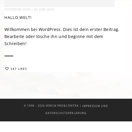
POSTED BY
SASH
|
26. JUNI 2020
HALLO WELT!
Willkommen bei WordPress. Dies ist dein erster Beitrag.
Bearbeite oder lösche ihn und beginne mit dem
Schreiben!
547 LIKES
|
© 1998 –
2026 VEREIN PRO&CONTRA
IMPRESSUM UND
DATENSCHUTZERKLÄRUNG