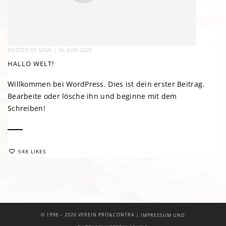
POSTED BY
SASH
|
26. JUNI 2020
HALLO WELT!
Willkommen bei WordPress. Dies ist dein erster Beitrag.
Bearbeite oder lösche ihn und beginne mit dem
Schreiben!
548 LIKES
|
© 1998 –
2026 VEREIN PRO&CONTRA
IMPRESSUM UND