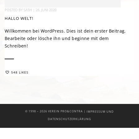
POSTED BY
SASH
|
26. JUNI 2020
HALLO WELT!
Willkommen bei WordPress. Dies ist dein erster Beitrag.
Bearbeite oder lösche ihn und beginne mit dem
Schreiben!
548 LIKES
|
© 1998 –
2026 VEREIN PRO&CONTRA
IMPRESSUM UND
DATENSCHUTZERKLÄRUNG