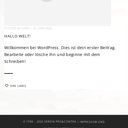
POSTED BY
SASH
|
26. JUNI 2020
HALLO WELT!
Willkommen bei WordPress. Dies ist dein erster Beitrag.
Bearbeite oder lösche ihn und beginne mit dem
Schreiben!
546 LIKES
|
© 1998 –
2026 VEREIN PRO&CONTRA
IMPRESSUM UND