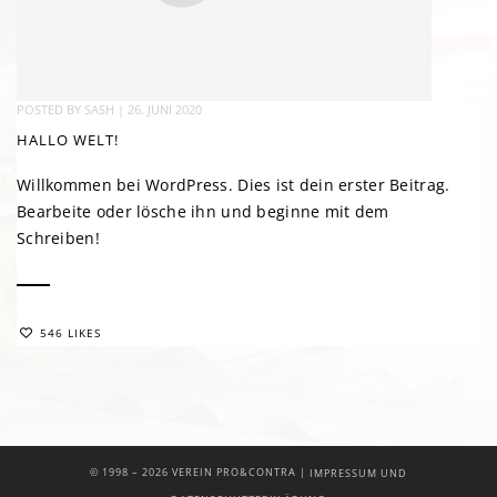
POSTED BY
SASH
|
26. JUNI 2020
HALLO WELT!
Willkommen bei WordPress. Dies ist dein erster Beitrag.
Bearbeite oder lösche ihn und beginne mit dem
Schreiben!
546 LIKES
|
© 1998 –
2026 VEREIN PRO&CONTRA
IMPRESSUM UND