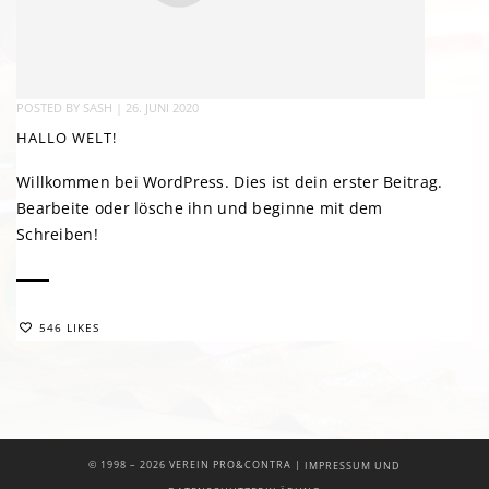
POSTED BY
SASH
|
26. JUNI 2020
HALLO WELT!
Willkommen bei WordPress. Dies ist dein erster Beitrag.
Bearbeite oder lösche ihn und beginne mit dem
Schreiben!
546 LIKES
|
© 1998 –
2026 VEREIN PRO&CONTRA
IMPRESSUM UND