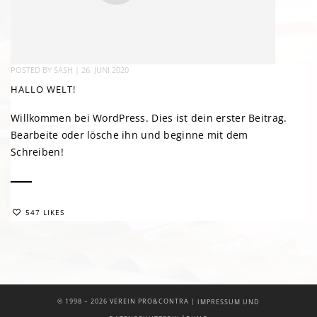
POSTED BY
SASH
|
26. JUNI 2020
HALLO WELT!
Willkommen bei WordPress. Dies ist dein erster Beitrag.
Bearbeite oder lösche ihn und beginne mit dem
Schreiben!
547 LIKES
|
© 1998 –
2026 VEREIN PRO&CONTRA
IMPRESSUM UND